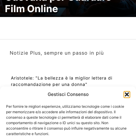
Film Online
Notizie Plus, sempre un passo in più
Aristotele: "La bellezza è la miglior lettera di
raccomandazione per una donna"
Gestisci Consenso
Per fornire le migliori esperienze, utilizziamo tecnologie come i cookie
per memorizzare e/o accedere alle informazioni del dispositivo. Il
Ora Esatta in Italia in questo momento
consenso a queste tecnologie ci permetterà di elaborare dati come il
Ti Senti Strano Ultimamente? Potrebbe Essere per
comportamento di navigazione o ID unici su questo sito. Non
la Risonanza di Schumann
acconsentire o ritirare il consenso può influire negativamente su alcune
Come Sapere Se Stai Ascendendo alla Quinta
caratteristiche e funzioni.