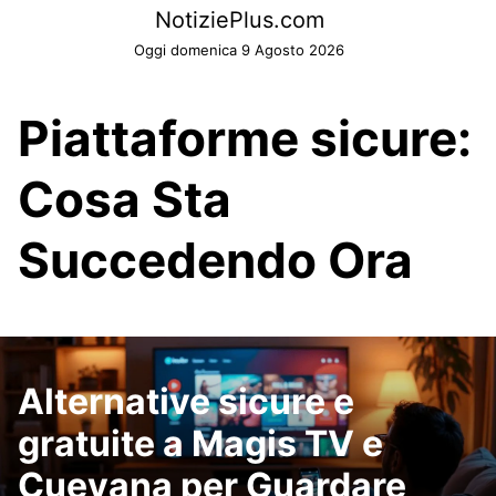
Skip
NotiziePlus.com
to
Oggi domenica 9 Agosto 2026
content
Piattaforme sicure:
Cosa Sta
Succedendo Ora
Alternative sicure e
gratuite a Magis TV e
Cuevana per Guardare