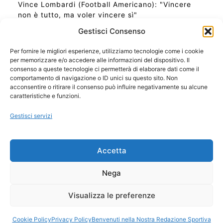
Vince Lombardi (Football Americano): "Vincere
non è tutto, ma voler vincere sì"
Gestisci Consenso
Per fornire le migliori esperienze, utilizziamo tecnologie come i cookie
per memorizzare e/o accedere alle informazioni del dispositivo. Il
Ora Esatta in Italia in questo momento
consenso a queste tecnologie ci permetterà di elaborare dati come il
Ti Senti Strano Ultimamente? Potrebbe Essere per
comportamento di navigazione o ID unici su questo sito. Non
la Risonanza di Schumann
acconsentire o ritirare il consenso può influire negativamente su alcune
Come Sapere Se Stai Ascendendo alla Quinta
caratteristiche e funzioni.
Dimensione
Gestisci servizi
Copyright 2026 NotiziePlus.com
Accetta
Edizioni Web4Star
Chi Siamo: Redazione
Nega
📰 Contenuto Umano Verificato
Privacy Coockie
-
Pubblicità
Visualizza le preferenze
Sitemap
-
Feed
Cookie Policy
Privacy Policy
Benvenuti nella Nostra Redazione Sportiva