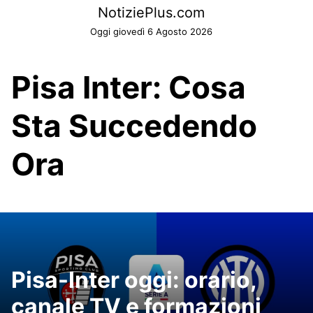
Skip
NotiziePlus.com
to
Oggi giovedì 6 Agosto 2026
content
Pisa Inter: Cosa
Sta Succedendo
Ora
Pisa-Inter oggi: orario,
canale TV e formazioni