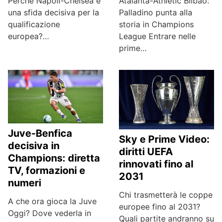
Perché Napoli-Chelsea è
Atalanta-Athletic Bilbao:
una sfida decisiva per la
Palladino punta alla
qualificazione
storia in Champions
europea?…
League Entrare nelle
prime…
Juve-Benfica
Sky e Prime Video:
decisiva in
diritti UEFA
Champions: diretta
rinnovati fino al
TV, formazioni e
2031
numeri
Chi trasmetterà le coppe
A che ora gioca la Juve
europee fino al 2031?
Oggi? Dove vederla in
Quali partite andranno su