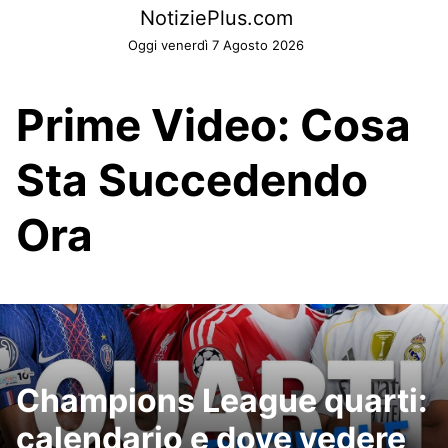
Skip
NotiziePlus.com
to
Oggi venerdì 7 Agosto 2026
content
Prime Video: Cosa
Sta Succedendo
Ora
Champions League quarti:
calendario e dove vedere