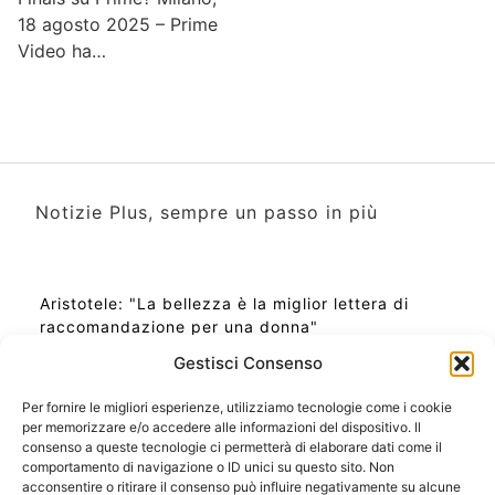
18 agosto 2025 – Prime
Video ha…
Notizie Plus, sempre un passo in più
Aristotele: "La bellezza è la miglior lettera di
raccomandazione per una donna"
Gestisci Consenso
Per fornire le migliori esperienze, utilizziamo tecnologie come i cookie
per memorizzare e/o accedere alle informazioni del dispositivo. Il
Ora Esatta in Italia in questo momento
consenso a queste tecnologie ci permetterà di elaborare dati come il
Ti Senti Strano Ultimamente? Potrebbe Essere per
comportamento di navigazione o ID unici su questo sito. Non
la Risonanza di Schumann
acconsentire o ritirare il consenso può influire negativamente su alcune