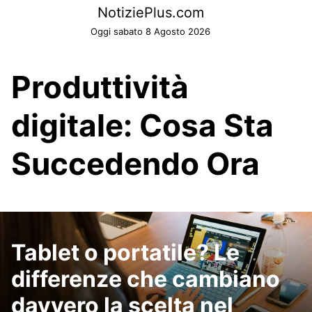
Skip
NotiziePlus.com
to
Oggi sabato 8 Agosto 2026
content
Produttività
digitale: Cosa Sta
Succedendo Ora
Tablet o portatile? Le
differenze che cambiano
davvero la scelta nel