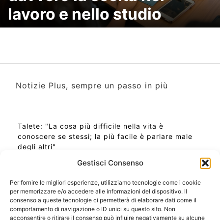
lavoro e nello studio
Notizie Plus, sempre un passo in più
Talete: "La cosa più difficile nella vita è
conoscere se stessi; la più facile è parlare male
degli altri"
Gestisci Consenso
Per fornire le migliori esperienze, utilizziamo tecnologie come i cookie
per memorizzare e/o accedere alle informazioni del dispositivo. Il
Ora Esatta in Italia in questo momento
consenso a queste tecnologie ci permetterà di elaborare dati come il
Ti Senti Strano Ultimamente? Potrebbe Essere per
comportamento di navigazione o ID unici su questo sito. Non
la Risonanza di Schumann
acconsentire o ritirare il consenso può influire negativamente su alcune