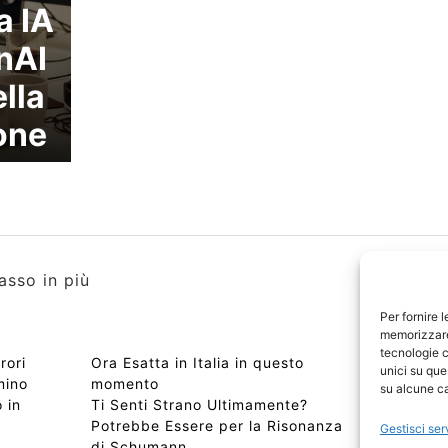
a IA
nAI
lla
one
asso in più
Per fornire 
memorizzare 
tecnologie c
rori
Ora Esatta in Italia in questo
Copyri
unici su que
mino
momento
Edizio
su alcune ca
 in
Ti Senti Strano Ultimamente?
Chi Si
Potrebbe Essere per la Risonanza
📰 Con
Gestisci ser
di Schumann
Privac