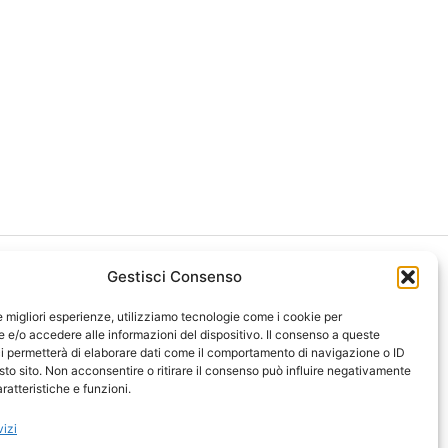
Gestisci Consenso
le migliori esperienze, utilizziamo tecnologie come i cookie per
e/o accedere alle informazioni del dispositivo. Il consenso a queste
i permetterà di elaborare dati come il comportamento di navigazione o ID
ght 2026 NotiziePlus.com
sto sito. Non acconsentire o ritirare il consenso può influire negativamente
ni Web4Star
ratteristiche e funzioni.
amo: Redazione
tenuto Umano Verificato
vizi
y Coockie
-
Pubblicità