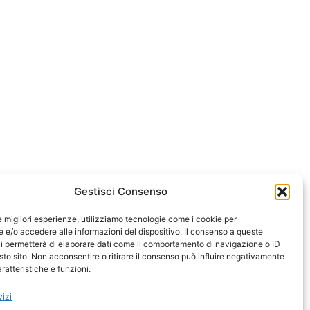
Gestisci Consenso
le migliori esperienze, utilizziamo tecnologie come i cookie per
e/o accedere alle informazioni del dispositivo. Il consenso a queste
i permetterà di elaborare dati come il comportamento di navigazione o ID
ght 2026 NotiziePlus.com
sto sito. Non acconsentire o ritirare il consenso può influire negativamente
ni Web4Star
ratteristiche e funzioni.
amo: Redazione
tenuto Umano Verificato
vizi
y Coockie
-
Pubblicità