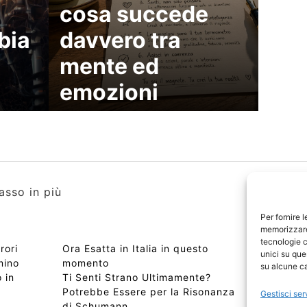
cosa succede
bia
davvero tra
mente ed
emozioni
asso in più
Per fornire 
memorizzare 
tecnologie c
rori
Ora Esatta in Italia in questo
Copyri
unici su que
mino
momento
Edizio
su alcune ca
 in
Ti Senti Strano Ultimamente?
Chi Si
Potrebbe Essere per la Risonanza
📰 Con
Gestisci ser
di Schumann
Privac