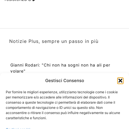
Notizie Plus, sempre un passo in più
Gianni Rodari: "Chi non ha sogni non ha ali per
volare"
Gestisci Consenso
Per fornire le migliori esperienze, utilizziamo tecnologie come i cookie
per memorizzare e/o accedere alle informazioni del dispositivo. Il
Ora Esatta in Italia in questo momento
consenso a queste tecnologie ci permetterà di elaborare dati come il
Ti Senti Strano Ultimamente? Potrebbe Essere per
comportamento di navigazione o ID unici su questo sito. Non
la Risonanza di Schumann
acconsentire o ritirare il consenso può influire negativamente su alcune
Come Sapere Se Stai Ascendendo alla Quinta
caratteristiche e funzioni.
Dimensione