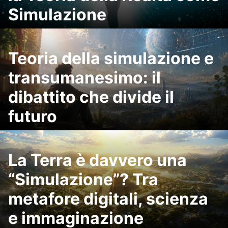
Simulazione
Teoria della simulazione e
transumanesimo: il
dibattito che divide il
futuro
La Terra è davvero una
“Simulazione”? Tra
metafore digitali, scienza
e immaginazione