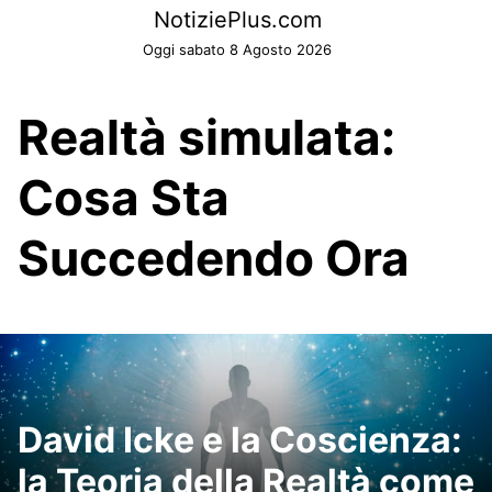
Skip
NotiziePlus.com
to
Oggi sabato 8 Agosto 2026
content
Realtà simulata:
Cosa Sta
Succedendo Ora
David Icke e la Coscienza:
la Teoria della Realtà come