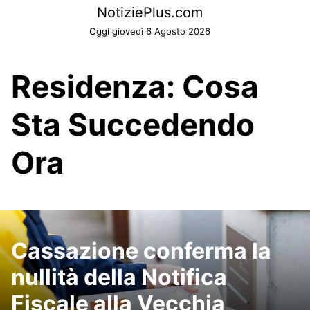
Skip
NotiziePlus.com
to
Oggi giovedì 6 Agosto 2026
content
Residenza: Cosa
Sta Succedendo
Ora
Cassazione conferma la
nullità della Notifica
Fiscale alla Vecchia