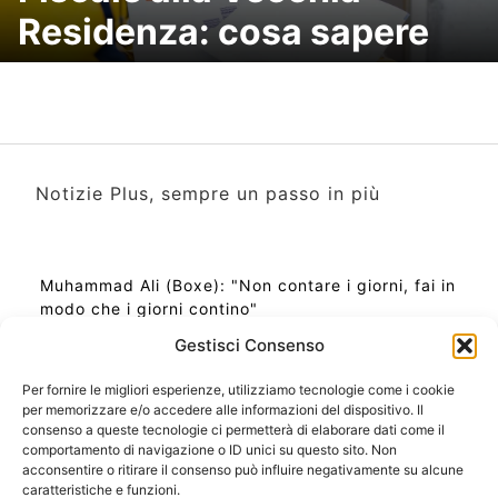
Residenza: cosa sapere
Notizie Plus, sempre un passo in più
Muhammad Ali (Boxe): "Non contare i giorni, fai in
modo che i giorni contino"
Gestisci Consenso
Per fornire le migliori esperienze, utilizziamo tecnologie come i cookie
per memorizzare e/o accedere alle informazioni del dispositivo. Il
Ora Esatta in Italia in questo momento
consenso a queste tecnologie ci permetterà di elaborare dati come il
Ti Senti Strano Ultimamente? Potrebbe Essere per
comportamento di navigazione o ID unici su questo sito. Non
la Risonanza di Schumann
acconsentire o ritirare il consenso può influire negativamente su alcune
Come Sapere Se Stai Ascendendo alla Quinta
caratteristiche e funzioni.