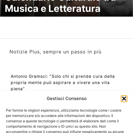
Musica e Letteratura
Notizie Plus, sempre un passo in più
Antonio Gramsci: "Solo chi si prende cura della
propria mente può aspirare a vivere una vita
piena"
Gestisci Consenso
Per fornire le migliori esperienze, utilizziamo tecnologie come i cookie
per memorizzare e/o accedere alle informazioni del dispositivo. Il
Ora Esatta in Italia in questo momento
consenso a queste tecnologie ci permetterà di elaborare dati come il
Ti Senti Strano Ultimamente? Potrebbe Essere per
comportamento di navigazione o ID unici su questo sito. Non
la Risonanza di Schumann
acconsentire o ritirare il consenso può influire negativamente su alcune