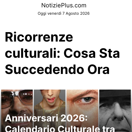
Skip
NotiziePlus.com
to
Oggi venerdì 7 Agosto 2026
content
Ricorrenze
culturali: Cosa Sta
Succedendo Ora
Anniversari 2026:
Calendario Culturale tra