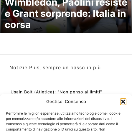
Wimbledon, Paolini resiste
e Grant sorprende: Italia in
corsa
Notizie Plus, sempre un passo in più
Usain Bolt (Atletica): "Non penso ai limiti"
Gestisci Consenso
Per fornire le migliori esperienze, utilizziamo tecnologie come i cookie
per memorizzare e/o accedere alle informazioni del dispositivo. Il
Ora Esatta in Italia in questo momento
consenso a queste tecnologie ci permetterà di elaborare dati come il
Ti Senti Strano Ultimamente? Potrebbe Essere per
comportamento di navigazione o ID unici su questo sito. Non
la Risonanza di Schumann