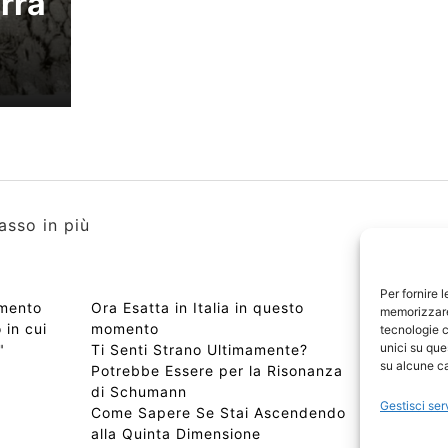
erra
asso in più
Per fornire 
omento
Ora Esatta in Italia in questo
Copyri
memorizzare 
 in cui
momento
Edizio
tecnologie c
unici su que
"
Ti Senti Strano Ultimamente?
Chi Si
su alcune ca
Potrebbe Essere per la Risonanza
📰 Con
di Schumann
Privac
Gestisci ser
Come Sapere Se Stai Ascendendo
Sitem
alla Quinta Dimensione