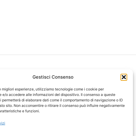
Gestisci Consenso
le migliori esperienze, utilizziamo tecnologie come i cookie per
ght 2026 NotiziePlus.com
e/o accedere alle informazioni del dispositivo. Il consenso a queste
ni Web4Star
i permetterà di elaborare dati come il comportamento di navigazione o ID
sto sito. Non acconsentire o ritirare il consenso può influire negativamente
amo: Redazione
ratteristiche e funzioni.
tenuto Umano Verificato
y Coockie
-
Pubblicità
vizi
ap
-
Feed