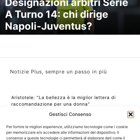
Designazioni arbitri Serie
A Turno 14: chi dirige
Napoli-Juventus?
Notizie Plus, sempre un passo in più
Aristotele: "La bellezza è la miglior lettera di
raccomandazione per una donna"
Gestisci Consenso
Per fornire le migliori esperienze, utilizziamo tecnologie come i cookie
per memorizzare e/o accedere alle informazioni del dispositivo. Il
Ora Esatta in Italia in questo momento
consenso a queste tecnologie ci permetterà di elaborare dati come il
Ti Senti Strano Ultimamente? Potrebbe Essere per