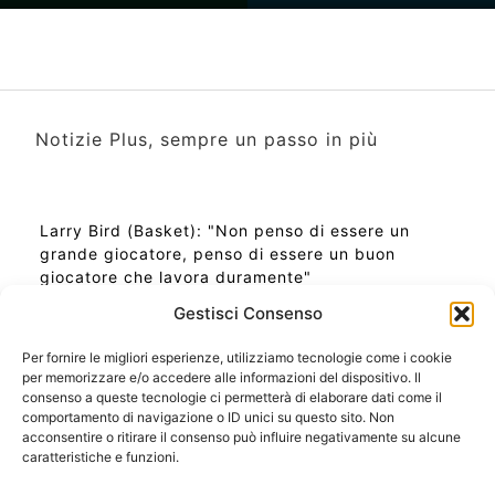
Notizie Plus, sempre un passo in più
Larry Bird (Basket): "Non penso di essere un
grande giocatore, penso di essere un buon
giocatore che lavora duramente"
Gestisci Consenso
Per fornire le migliori esperienze, utilizziamo tecnologie come i cookie
per memorizzare e/o accedere alle informazioni del dispositivo. Il
Ora Esatta in Italia in questo momento
consenso a queste tecnologie ci permetterà di elaborare dati come il
Ti Senti Strano Ultimamente? Potrebbe Essere per
comportamento di navigazione o ID unici su questo sito. Non
la Risonanza di Schumann
acconsentire o ritirare il consenso può influire negativamente su alcune
Come Sapere Se Stai Ascendendo alla Quinta
caratteristiche e funzioni.
Dimensione