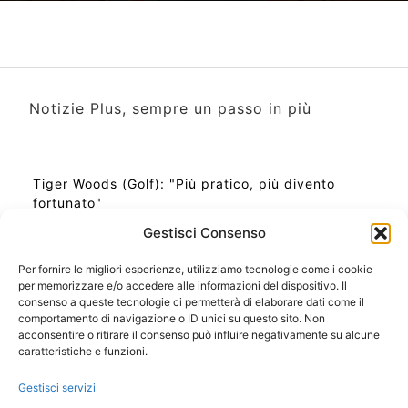
Notizie Plus, sempre un passo in più
Tiger Woods (Golf): "Più pratico, più divento
fortunato"
Gestisci Consenso
Per fornire le migliori esperienze, utilizziamo tecnologie come i cookie
per memorizzare e/o accedere alle informazioni del dispositivo. Il
Ora Esatta in Italia in questo momento
consenso a queste tecnologie ci permetterà di elaborare dati come il
Ti Senti Strano Ultimamente? Potrebbe Essere per
comportamento di navigazione o ID unici su questo sito. Non
la Risonanza di Schumann
acconsentire o ritirare il consenso può influire negativamente su alcune
Come Sapere Se Stai Ascendendo alla Quinta
caratteristiche e funzioni.
Dimensione
Gestisci servizi