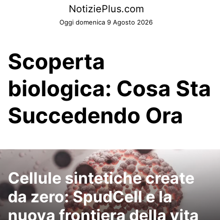
Skip
NotiziePlus.com
to
Oggi domenica 9 Agosto 2026
content
Scoperta
biologica: Cosa Sta
Succedendo Ora
Cellule sintetiche create
da zero: SpudCell e la
nuova frontiera della vita