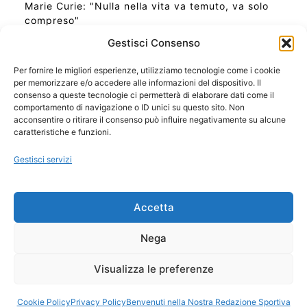
Marie Curie: "Nulla nella vita va temuto, va solo
compreso"
Gestisci Consenso
Per fornire le migliori esperienze, utilizziamo tecnologie come i cookie
per memorizzare e/o accedere alle informazioni del dispositivo. Il
Ora Esatta in Italia in questo momento
consenso a queste tecnologie ci permetterà di elaborare dati come il
Ti Senti Strano Ultimamente? Potrebbe Essere per
comportamento di navigazione o ID unici su questo sito. Non
la Risonanza di Schumann
acconsentire o ritirare il consenso può influire negativamente su alcune
Come Sapere Se Stai Ascendendo alla Quinta
caratteristiche e funzioni.
Dimensione
Gestisci servizi
Copyright 2026 NotiziePlus.com
Accetta
Edizioni Web4Star
Chi Siamo: Redazione
Nega
📰 Contenuto Umano Verificato
Privacy Coockie
-
Pubblicità
Visualizza le preferenze
Sitemap
-
Feed
Cookie Policy
Privacy Policy
Benvenuti nella Nostra Redazione Sportiva