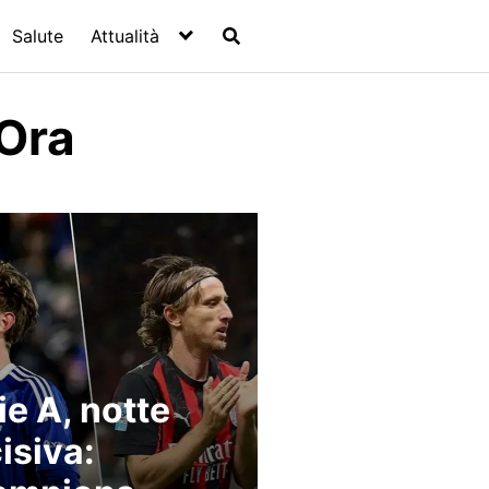
Salute
Attualità
Ora
ie A, notte
isiva: