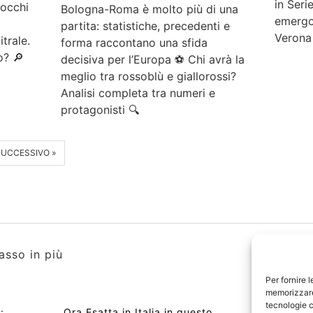
in Serie
Rocchi
Bologna-Roma è molto più di una
emergon
partita: statistiche, precedenti e
Verona
trale.
forma raccontano una sfida
o? 🔎
decisiva per l’Europa ⚽ Chi avrà la
meglio tra rossoblù e giallorossi?
Analisi completa tra numeri e
protagonisti 🔍
SUCCESSIVO »
asso in più
Per fornire 
memorizzare 
tecnologie c
:
Ora Esatta in Italia in questo
Copyri