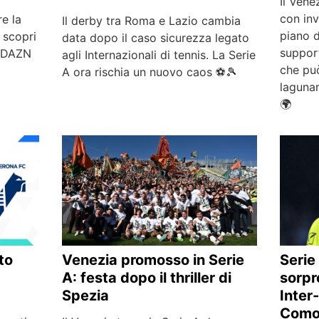
Il Vene
con inv
re la
Il derby tra Roma e Lazio cambia
piano d
 scopri
data dopo il caso sicurezza legato
suppor
u DAZN
agli Internazionali di tennis. La Serie
che può
A ora rischia un nuovo caos ⚽🎾
lagunar
🌍
Serie 
to
Venezia promosso in Serie
sorpr
A: festa dopo il thriller di
Inter
Spezia
Como