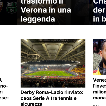
r
trasformò il
Ch
Verona in una
der
leggenda
in b
A
Venez
ino-
l’inv
ri
milio
Derby Roma-Lazio rinviato:
ese-
manag
caos Serie A tra tennis e
sicurezza