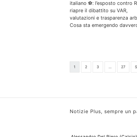
italiano ⚽: l’esposto contro 
riapre il dibattito su VAR,
valutazioni e trasparenza arbi
Cosa sta emergendo davver
1
2
3
…
27
Notizie Plus, sempre un p
Alessandro Del Piero (Calcio)