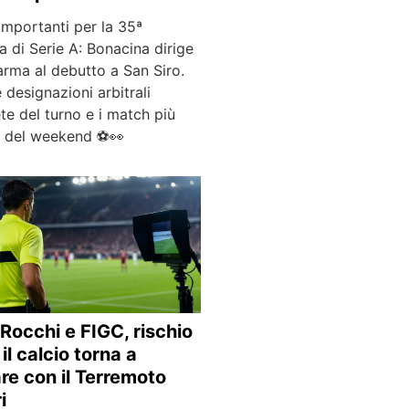
importanti per la 35ª
a di Serie A: Bonacina dirige
arma al debutto a San Siro.
e designazioni arbitrali
e del turno e i match più
ti del weekend ⚽👀
Rocchi e FIGC, rischio
il calcio torna a
re con il Terremoto
i