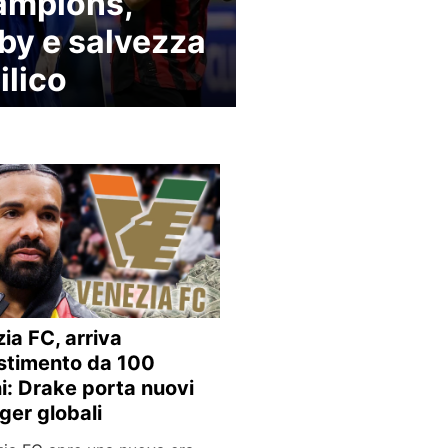
ampions,
by e salvezza
ilico
ia FC, arriva
estimento da 100
ni: Drake porta nuovi
er globali