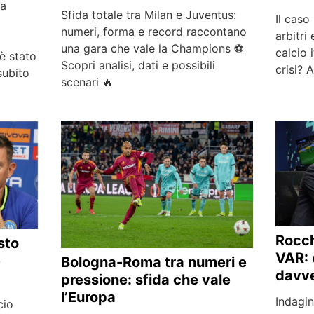
la
Sfida totale tra Milan e Juventus:
Il caso
numeri, forma e record raccontano
arbitri 
una gara che vale la Champions ⚽
calcio 
è stato
Scopri analisi, dati e possibili
crisi? 
subito
scenari 🔥
Rocch
sto
VAR: 
e
Bologna-Roma tra numeri e
davv
pressione: sfida che vale
l’Europa
Indagin
cio