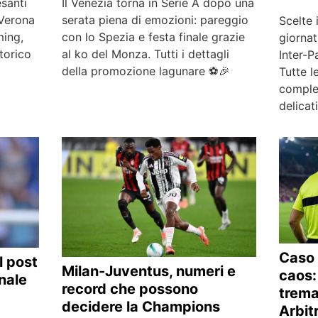
esanti
Il Venezia torna in Serie A dopo una
 Verona
serata piena di emozioni: pareggio
Scelte 
ming,
con lo Spezia e festa finale grazie
giornat
storico
al ko del Monza. Tutti i dettagli
Inter-P
della promozione lagunare ⚽🎉
Tutte l
complet
delica
Caso 
l post
Milan-Juventus, numeri e
caos: 
nale
record che possono
trema
decidere la Champions
Arbitr