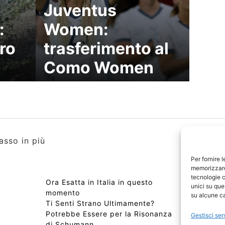
Juventus
:
Women:
ro
trasferimento al
Como Women
asso in più
Per fornire 
memorizzare 
tecnologie c
Ora Esatta in Italia in questo
Copyri
unici su que
i
momento
Edizio
su alcune ca
Ti Senti Strano Ultimamente?
Chi Si
Potrebbe Essere per la Risonanza
📰 Con
Gestisci ser
di Schumann
Privac