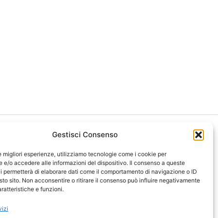
Gestisci Consenso
le migliori esperienze, utilizziamo tecnologie come i cookie per
e/o accedere alle informazioni del dispositivo. Il consenso a queste
i permetterà di elaborare dati come il comportamento di navigazione o ID
ght 2026 NotiziePlus.com
sto sito. Non acconsentire o ritirare il consenso può influire negativamente
ni Web4Star
ratteristiche e funzioni.
amo: Redazione
tenuto Umano Verificato
vizi
y Coockie
-
Pubblicità