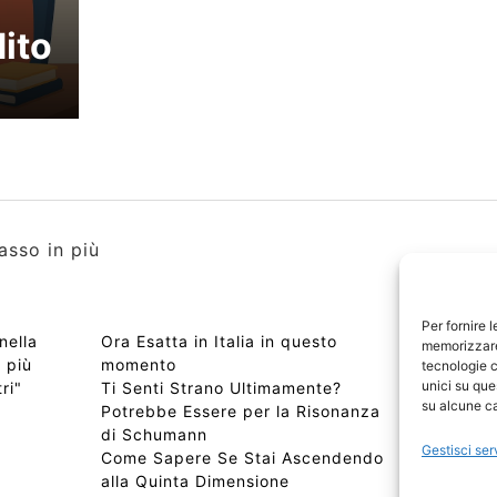
ito
asso in più
Per fornire 
nella
Ora Esatta in Italia in questo
Copyri
memorizzare 
a più
momento
Edizio
tecnologie c
unici su que
ri"
Ti Senti Strano Ultimamente?
Chi Si
su alcune ca
Potrebbe Essere per la Risonanza
📰 Con
di Schumann
Privac
Gestisci ser
Come Sapere Se Stai Ascendendo
Sitem
alla Quinta Dimensione