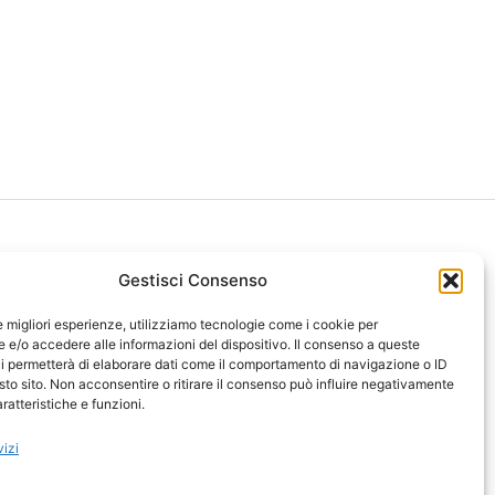
Gestisci Consenso
le migliori esperienze, utilizziamo tecnologie come i cookie per
ght 2026 NotiziePlus.com
e/o accedere alle informazioni del dispositivo. Il consenso a queste
ni Web4Star
i permetterà di elaborare dati come il comportamento di navigazione o ID
sto sito. Non acconsentire o ritirare il consenso può influire negativamente
amo: Redazione
ratteristiche e funzioni.
tenuto Umano Verificato
y Coockie
-
Pubblicità
vizi
ap
-
Feed