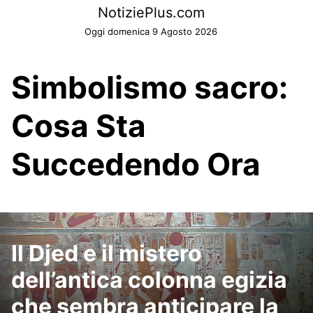
Skip
NotiziePlus.com
to
Oggi domenica 9 Agosto 2026
content
Simbolismo sacro:
Cosa Sta
Succedendo Ora
Il Djed e il mistero
dell’antica colonna egizia
che sembra anticipare la