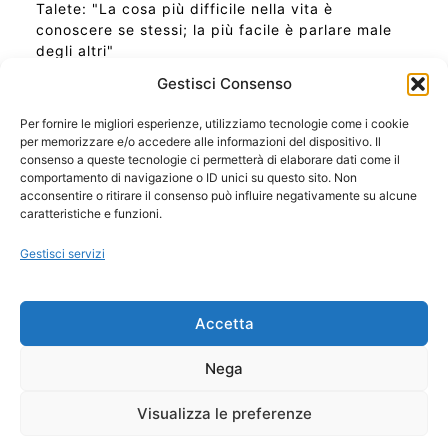
Talete: "La cosa più difficile nella vita è
conoscere se stessi; la più facile è parlare male
degli altri"
Gestisci Consenso
Per fornire le migliori esperienze, utilizziamo tecnologie come i cookie
per memorizzare e/o accedere alle informazioni del dispositivo. Il
Ora Esatta in Italia in questo momento
consenso a queste tecnologie ci permetterà di elaborare dati come il
Ti Senti Strano Ultimamente? Potrebbe Essere per
comportamento di navigazione o ID unici su questo sito. Non
la Risonanza di Schumann
acconsentire o ritirare il consenso può influire negativamente su alcune
Come Sapere Se Stai Ascendendo alla Quinta
caratteristiche e funzioni.
Dimensione
Gestisci servizi
Copyright 2026 NotiziePlus.com
Accetta
Edizioni Web4Star
Chi Siamo: Redazione
Nega
📰 Contenuto Umano Verificato
Privacy Coockie
-
Pubblicità
Visualizza le preferenze
Sitemap
-
Feed