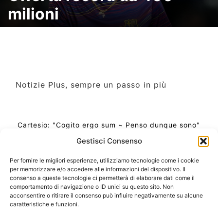
milioni
Notizie Plus, sempre un passo in più
Cartesio: "Cogito ergo sum ~ Penso dunque sono"
Gestisci Consenso
Per fornire le migliori esperienze, utilizziamo tecnologie come i cookie
per memorizzare e/o accedere alle informazioni del dispositivo. Il
Ora Esatta in Italia in questo momento
consenso a queste tecnologie ci permetterà di elaborare dati come il
Ti Senti Strano Ultimamente? Potrebbe Essere per
comportamento di navigazione o ID unici su questo sito. Non
la Risonanza di Schumann
acconsentire o ritirare il consenso può influire negativamente su alcune
Come Sapere Se Stai Ascendendo alla Quinta
caratteristiche e funzioni.
Dimensione