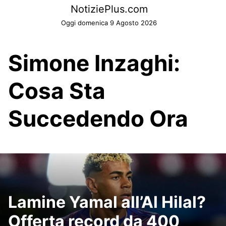
Skip
NotiziePlus.com
to
Oggi domenica 9 Agosto 2026
content
Simone Inzaghi:
Cosa Sta
Succedendo Ora
Lamine Yamal all’Al Hilal?
Offerta record da 400