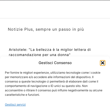
Notizie Plus, sempre un passo in più
Aristotele: "La bellezza è la miglior lettera di
raccomandazione per una donna"
Gestisci Consenso
Per fornire le migliori esperienze, utilizziamo tecnologie come i cookie
per memorizzare e/o accedere alle informazioni del dispositivo. Il
Ora Esatta in Italia in questo momento
consenso a queste tecnologie ci permetterà di elaborare dati come il
Ti Senti Strano Ultimamente? Potrebbe Essere per
comportamento di navigazione o ID unici su questo sito. Non
la Risonanza di Schumann
acconsentire o ritirare il consenso può influire negativamente su alcune
Come Sapere Se Stai Ascendendo alla Quinta
caratteristiche e funzioni.
Dimensione
Gestisci servizi