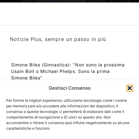
Notizie Plus, sempre un passo in più
Simone Biles (Ginnastica): "Non sono la prossima
Usain Bolt o Michael Phelps. Sono la prima
Simone Biles"
Gestisci Consenso
Per fornire le migliori esperienze, utilizziamo tecnologie come i cookie
per memorizzare e/o accedere alle informazioni del dispositivo. Il
Ora Esatta in Italia in questo momento
consenso a queste tecnologie ci permetterà di elaborare dati come il
Ti Senti Strano Ultimamente? Potrebbe Essere per
comportamento di navigazione o ID unici su questo sito. Non
la Risonanza di Schumann
acconsentire o ritirare il consenso può influire negativamente su alcune
Come Sapere Se Stai Ascendendo alla Quinta
caratteristiche e funzioni.
Dimensione