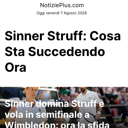
Skip
NotiziePlus.com
to
Oggi venerdì 7 Agosto 2026
content
Sinner Struff: Cosa
Sta Succedendo
Ora
Sinner domina Struff e
vola in semifinale a
Wimbledon: ora la sfida