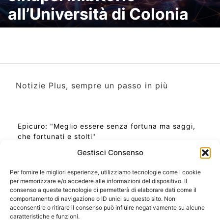
all’Università di Colonia
Notizie Plus, sempre un passo in più
Epicuro: "Meglio essere senza fortuna ma saggi,
che fortunati e stolti"
Gestisci Consenso
Per fornire le migliori esperienze, utilizziamo tecnologie come i cookie
per memorizzare e/o accedere alle informazioni del dispositivo. Il
Ora Esatta in Italia in questo momento
consenso a queste tecnologie ci permetterà di elaborare dati come il
Ti Senti Strano Ultimamente? Potrebbe Essere per
comportamento di navigazione o ID unici su questo sito. Non
la Risonanza di Schumann
acconsentire o ritirare il consenso può influire negativamente su alcune
Come Sapere Se Stai Ascendendo alla Quinta
caratteristiche e funzioni.