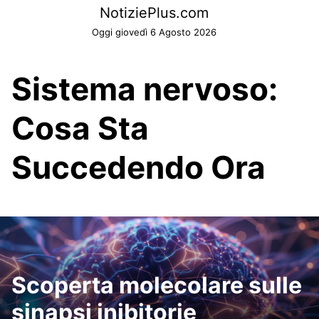
Skip
NotiziePlus.com
to
Oggi giovedì 6 Agosto 2026
content
Sistema nervoso:
Cosa Sta
Succedendo Ora
Scoperta molecolare sulle
sinapsi inibitorie