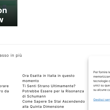
on
w
asso in più
Per fornire 
a
Ora Esatta in Italia in questo
Copyri
memorizzare 
momento
Edizio
tecnologie c
unici su que
prare
Ti Senti Strano Ultimamente?
Chi Si
su alcune ca
ro da
Potrebbe Essere per la Risonanza
📰 Con
di Schumann
Privac
Gestisci ser
Come Sapere Se Stai Ascendendo
Sitem
alla Quinta Dimensione