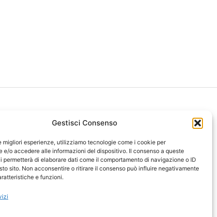
Gestisci Consenso
le migliori esperienze, utilizziamo tecnologie come i cookie per
ght 2026 NotiziePlus.com
e/o accedere alle informazioni del dispositivo. Il consenso a queste
ni Web4Star
i permetterà di elaborare dati come il comportamento di navigazione o ID
sto sito. Non acconsentire o ritirare il consenso può influire negativamente
amo: Redazione
ratteristiche e funzioni.
tenuto Umano Verificato
y Coockie
-
Pubblicità
vizi
ap
-
Feed