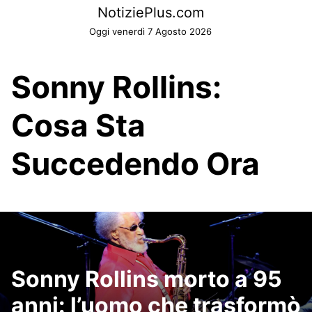
Skip
NotiziePlus.com
to
Oggi venerdì 7 Agosto 2026
content
Sonny Rollins:
Cosa Sta
Succedendo Ora
Sonny Rollins morto a 95
anni: l’uomo che trasformò