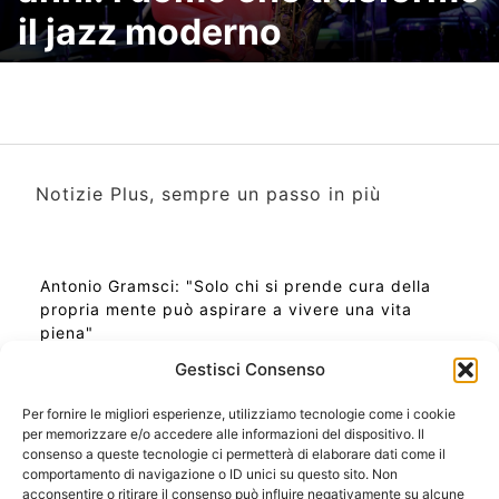
il jazz moderno
Notizie Plus, sempre un passo in più
Antonio Gramsci: "Solo chi si prende cura della
propria mente può aspirare a vivere una vita
piena"
Gestisci Consenso
Per fornire le migliori esperienze, utilizziamo tecnologie come i cookie
per memorizzare e/o accedere alle informazioni del dispositivo. Il
Ora Esatta in Italia in questo momento
consenso a queste tecnologie ci permetterà di elaborare dati come il
Ti Senti Strano Ultimamente? Potrebbe Essere per
comportamento di navigazione o ID unici su questo sito. Non
la Risonanza di Schumann
acconsentire o ritirare il consenso può influire negativamente su alcune