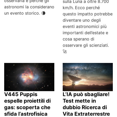
osservarla e perché gli
sulla Luna a oltre 8.700
astronomi la considerano
km/h. Ecco perché
un evento storico. 🌘
questo impatto potrebbe
diventare uno degli
eventi astronomici più
importanti dell’estate e
cosa sperano di
osservare gli scienziati.
🚀
V445 Puppis
L’IA può sbagliare!
espelle proiettili di
Test mette in
gas: scoperta che
dubbio Ricerca di
sfida l’astrofisica
Vita Extraterrestre