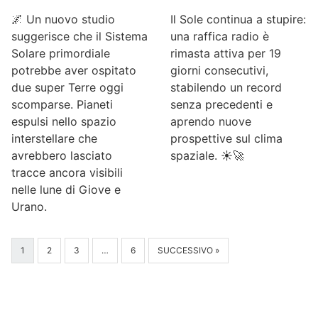
🌌 Un nuovo studio
Il Sole continua a stupire:
suggerisce che il Sistema
una raffica radio è
Solare primordiale
rimasta attiva per 19
potrebbe aver ospitato
giorni consecutivi,
due super Terre oggi
stabilendo un record
scomparse. Pianeti
senza precedenti e
espulsi nello spazio
aprendo nuove
interstellare che
prospettive sul clima
avrebbero lasciato
spaziale. ☀️🚀
tracce ancora visibili
nelle lune di Giove e
Urano.
1
2
3
…
6
SUCCESSIVO »