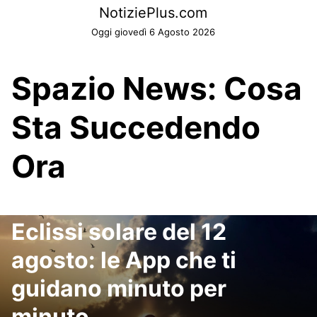
Skip
NotiziePlus.com
to
Oggi giovedì 6 Agosto 2026
content
Spazio News: Cosa
Sta Succedendo
Ora
Eclissi solare del 12
agosto: le App che ti
guidano minuto per
minuto