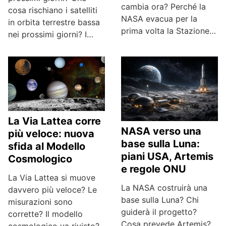
cambia ora? Perché la
cosa rischiano i satelliti
NASA evacua per la
in orbita terrestre bassa
prima volta la Stazione…
nei prossimi giorni? I…
La Via Lattea corre
NASA verso una
più veloce: nuova
base sulla Luna:
sfida al Modello
piani USA, Artemis
Cosmologico
e regole ONU
La Via Lattea si muove
La NASA costruirà una
davvero più veloce? Le
base sulla Luna? Chi
misurazioni sono
guiderà il progetto?
corrette? Il modello
Cosa prevede Artemis?
cosmologico va rivisto?