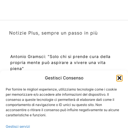
Notizie Plus, sempre un passo in più
Antonio Gramsci: "Solo chi si prende cura della
propria mente può aspirare a vivere una vita
piena"
Gestisci Consenso
Per fornire le migliori esperienze, utilizziamo tecnologie come i cookie
per memorizzare e/o accedere alle informazioni del dispositivo. Il
Ora Esatta in Italia in questo momento
consenso a queste tecnologie ci permetterà di elaborare dati come il
Ti Senti Strano Ultimamente? Potrebbe Essere per
comportamento di navigazione o ID unici su questo sito. Non
la Risonanza di Schumann
acconsentire o ritirare il consenso può influire negativamente su alcune
Come Sapere Se Stai Ascendendo alla Quinta
caratteristiche e funzioni.
Dimensione
Gestisci servizi