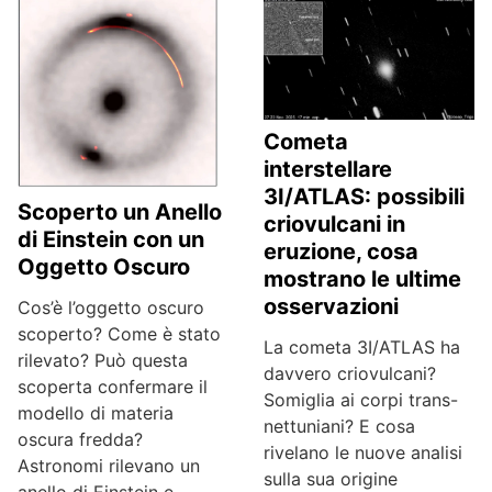
Cometa
interstellare
3I/ATLAS: possibili
Scoperto un Anello
criovulcani in
di Einstein con un
eruzione, cosa
Oggetto Oscuro
mostrano le ultime
osservazioni
Cos’è l’oggetto oscuro
scoperto? Come è stato
La cometa 3I/ATLAS ha
rilevato? Può questa
davvero criovulcani?
scoperta confermare il
Somiglia ai corpi trans-
modello di materia
nettuniani? E cosa
oscura fredda?
rivelano le nuove analisi
Astronomi rilevano un
sulla sua origine
anello di Einstein e