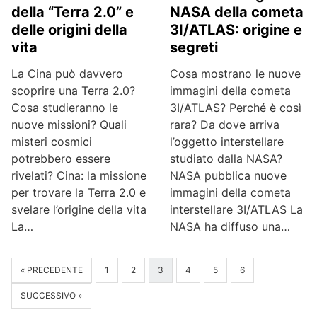
NASA della cometa
della “Terra 2.0” e
3I/ATLAS: origine e
delle origini della
segreti
vita
Cosa mostrano le nuove
La Cina può davvero
immagini della cometa
scoprire una Terra 2.0?
3I/ATLAS? Perché è così
Cosa studieranno le
rara? Da dove arriva
nuove missioni? Quali
l’oggetto interstellare
misteri cosmici
studiato dalla NASA?
potrebbero essere
NASA pubblica nuove
rivelati? Cina: la missione
immagini della cometa
per trovare la Terra 2.0 e
interstellare 3I/ATLAS La
svelare l’origine della vita
NASA ha diffuso una…
La…
« PRECEDENTE
1
2
3
4
5
6
SUCCESSIVO »