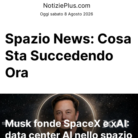
Skip
NotiziePlus.com
to
Oggi sabato 8 Agosto 2026
content
Spazio News: Cosa
Sta Succedendo
Ora
Musk fonde SpaceX e xAI:
data center AI nello spazio