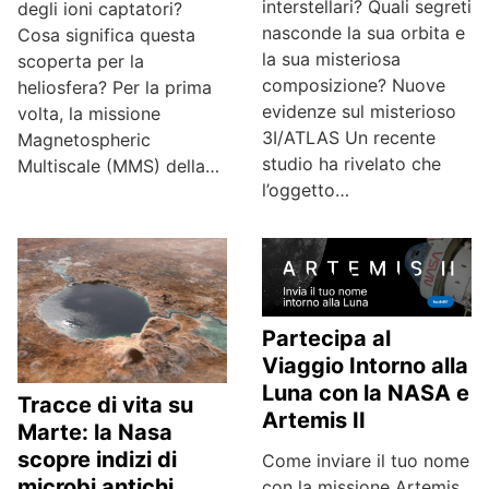
interstellari? Quali segreti
degli ioni captatori?
nasconde la sua orbita e
Cosa significa questa
la sua misteriosa
scoperta per la
composizione? Nuove
heliosfera? Per la prima
evidenze sul misterioso
volta, la missione
3I/ATLAS Un recente
Magnetospheric
studio ha rivelato che
Multiscale (MMS) della…
l’oggetto…
Partecipa al
Viaggio Intorno alla
Luna con la NASA e
Tracce di vita su
Artemis II
Marte: la Nasa
scopre indizi di
Come inviare il tuo nome
microbi antichi
con la missione Artemis