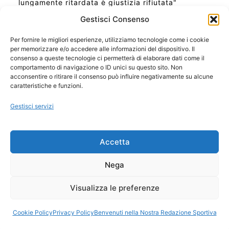
lungamente ritardata è giustizia rifiutata"
Gestisci Consenso
Per fornire le migliori esperienze, utilizziamo tecnologie come i cookie
per memorizzare e/o accedere alle informazioni del dispositivo. Il
Ora Esatta in Italia in questo momento
consenso a queste tecnologie ci permetterà di elaborare dati come il
Ti Senti Strano Ultimamente? Potrebbe Essere per
comportamento di navigazione o ID unici su questo sito. Non
la Risonanza di Schumann
acconsentire o ritirare il consenso può influire negativamente su alcune
Come Sapere Se Stai Ascendendo alla Quinta
caratteristiche e funzioni.
Dimensione
Gestisci servizi
Copyright 2026 NotiziePlus.com
Accetta
Edizioni Web4Star
Chi Siamo: Redazione
Nega
📰 Contenuto Umano Verificato
Privacy Coockie
-
Pubblicità
Visualizza le preferenze
Sitemap
-
Feed
Cookie Policy
Privacy Policy
Benvenuti nella Nostra Redazione Sportiva