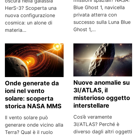
missioni spaziali? NASA:
oscura nella galassia
Blue Ghost 1, navicella
HerS-3? Scoperta una
privata atterra con
nuova configurazione
successo sulla Luna Blue
cosmica: un alone di
Ghost 1,…
materia…
Nuove anomalie su
Onde generate da
3I/ATLAS, il
ioni nel vento
misterioso oggetto
solare: scoperta
interstellare
storica NASA MMS
Cos’è veramente
Il vento solare può
3I/ATLAS? Perché è
generare onde vicino alla
diverso dagli altri oggetti
Terra? Qual è il ruolo