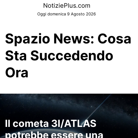
Skip
NotiziePlus.com
to
Oggi domenica 9 Agosto 2026
content
Spazio News: Cosa
Sta Succedendo
Ora
Il cometa 3I/ATLAS
potrebbe essere una