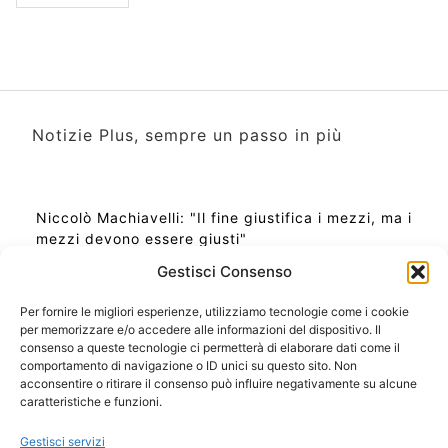
Notizie Plus, sempre un passo in più
Niccolò Machiavelli: "Il fine giustifica i mezzi, ma i
mezzi devono essere giusti"
Gestisci Consenso
Per fornire le migliori esperienze, utilizziamo tecnologie come i cookie
per memorizzare e/o accedere alle informazioni del dispositivo. Il
Ora Esatta in Italia in questo momento
consenso a queste tecnologie ci permetterà di elaborare dati come il
Ti Senti Strano Ultimamente? Potrebbe Essere per
comportamento di navigazione o ID unici su questo sito. Non
la Risonanza di Schumann
acconsentire o ritirare il consenso può influire negativamente su alcune
Come Sapere Se Stai Ascendendo alla Quinta
caratteristiche e funzioni.
Dimensione
Gestisci servizi