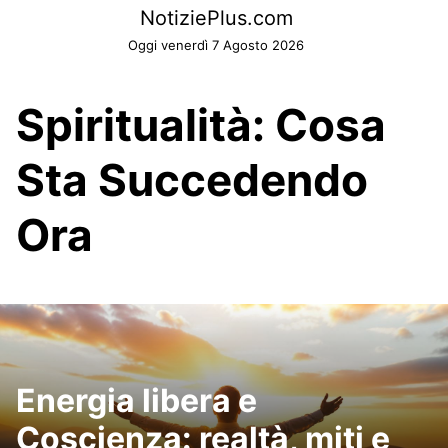
Skip
NotiziePlus.com
to
Oggi venerdì 7 Agosto 2026
content
Spiritualità: Cosa
Sta Succedendo
Ora
Energia libera e
Coscienza: realtà, miti e