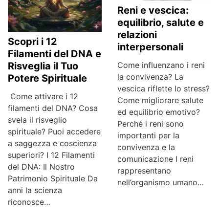
Reni e vescica:
equilibrio, salute e
relazioni
Scopri i 12
interpersonali
Filamenti del DNA e
Risveglia il Tuo
Come influenzano i reni
la convivenza? La
Potere Spirituale
vescica riflette lo stress?
Come attivare i 12
Come migliorare salute
filamenti del DNA? Cosa
ed equilibrio emotivo?
svela il risveglio
Perché i reni sono
spirituale? Puoi accedere
importanti per la
a saggezza e coscienza
convivenza e la
superiori? I 12 Filamenti
comunicazione I reni
del DNA: Il Nostro
rappresentano
Patrimonio Spirituale Da
nell’organismo umano…
anni la scienza
riconosce…