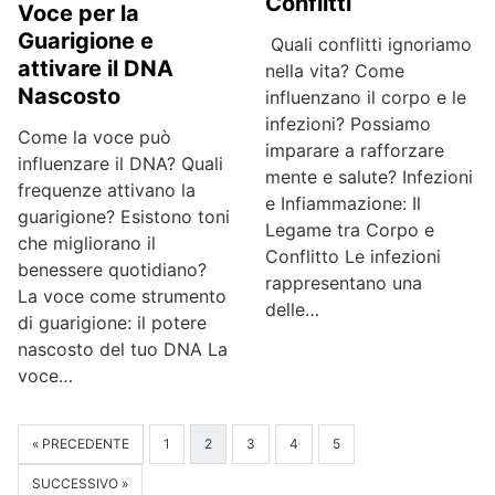
Conflitti
Voce per la
Guarigione e
Quali conflitti ignoriamo
attivare il DNA
nella vita? Come
Nascosto
influenzano il corpo e le
infezioni? Possiamo
Come la voce può
imparare a rafforzare
influenzare il DNA? Quali
mente e salute? Infezioni
frequenze attivano la
e Infiammazione: Il
guarigione? Esistono toni
Legame tra Corpo e
che migliorano il
Conflitto Le infezioni
benessere quotidiano?
rappresentano una
La voce come strumento
delle…
di guarigione: il potere
nascosto del tuo DNA La
voce…
« PRECEDENTE
1
2
3
4
5
SUCCESSIVO »