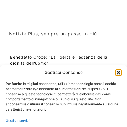
Notizie Plus, sempre un passo in più
Benedetto Croce: "La libertà è l'essenza della
dignità dell'uomo"
Gestisci Consenso
Per fornire le migliori esperienze, utilizziamo tecnologie come i cookie
per memorizzare e/o accedere alle informazioni del dispositivo. Il
Ora Esatta in Italia in questo momento
consenso a queste tecnologie ci permetterà di elaborare dati come il
Ti Senti Strano Ultimamente? Potrebbe Essere per
comportamento di navigazione o ID unici su questo sito. Non
la Risonanza di Schumann
acconsentire o ritirare il consenso può influire negativamente su alcune
Come Sapere Se Stai Ascendendo alla Quinta
caratteristiche e funzioni.
Dimensione
Gestisci servizi