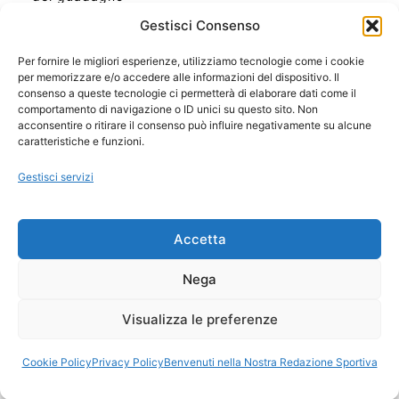
Gestisci Consenso
Per fornire le migliori esperienze, utilizziamo tecnologie come i cookie
per memorizzare e/o accedere alle informazioni del dispositivo. Il
Ora Esatta in Italia in questo momento
consenso a queste tecnologie ci permetterà di elaborare dati come il
Ti Senti Strano Ultimamente? Potrebbe Essere per
comportamento di navigazione o ID unici su questo sito. Non
la Risonanza di Schumann
acconsentire o ritirare il consenso può influire negativamente su alcune
Come Sapere Se Stai Ascendendo alla Quinta
caratteristiche e funzioni.
Dimensione
Gestisci servizi
Copyright 2026 NotiziePlus.com
Accetta
Edizioni Web4Star
Chi Siamo: Redazione
Nega
📰 Contenuto Umano Verificato
Privacy Coockie
-
Pubblicità
Visualizza le preferenze
Sitemap
-
Feed
Cookie Policy
Privacy Policy
Benvenuti nella Nostra Redazione Sportiva