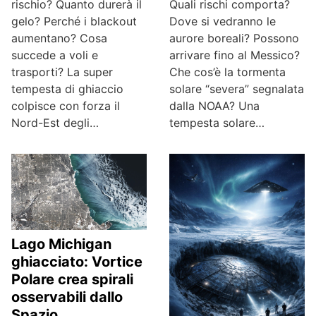
Quali rischi comporta?
rischio? Quanto durerà il
Dove si vedranno le
gelo? Perché i blackout
aurore boreali? Possono
aumentano? Cosa
arrivare fino al Messico?
succede a voli e
Che cos’è la tormenta
trasporti? La super
solare “severa” segnalata
tempesta di ghiaccio
dalla NOAA? Una
colpisce con forza il
tempesta solare…
Nord-Est degli…
Lago Michigan
ghiacciato: Vortice
Polare crea spirali
osservabili dallo
Spazio