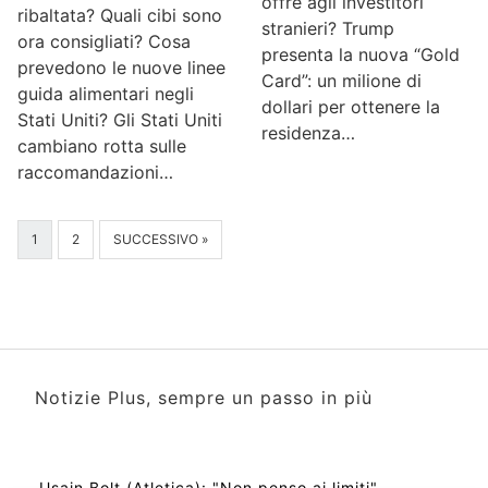
offre agli investitori
ribaltata? Quali cibi sono
stranieri? Trump
ora consigliati? Cosa
presenta la nuova “Gold
prevedono le nuove linee
Card”: un milione di
guida alimentari negli
dollari per ottenere la
Stati Uniti? Gli Stati Uniti
residenza…
cambiano rotta sulle
raccomandazioni…
1
2
SUCCESSIVO »
Notizie Plus, sempre un passo in più
Usain Bolt (Atletica): "Non penso ai limiti"