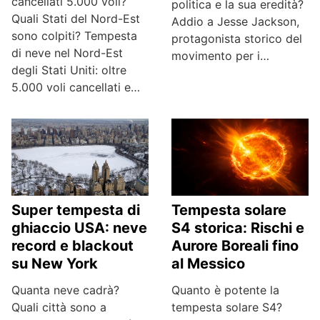
cancellati 5.000 voli?
politica e la sua eredità?
Quali Stati del Nord-Est
Addio a Jesse Jackson,
sono colpiti? Tempesta
protagonista storico del
di neve nel Nord-Est
movimento per i…
degli Stati Uniti: oltre
5.000 voli cancellati e…
Tempesta solare
Super tempesta di
S4 storica: Rischi e
ghiaccio USA: neve
Aurore Boreali fino
record e blackout
al Messico
su New York
Quanto è potente la
Quanta neve cadrà?
tempesta solare S4?
Quali città sono a