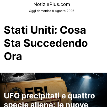
Skip
NotiziePlus.com
to
Oggi domenica 9 Agosto 2026
content
Stati Uniti: Cosa
Sta Succedendo
Ora
UFO precipitati e quattro
specie aliene: le nuove