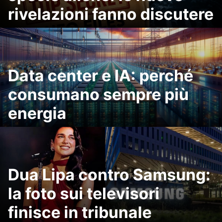
rivelazioni fanno discutere
Data center e IA: perché
consumano sempre più
energia
Dua Lipa contro Samsung:
la foto sui televisori
finisce in tribunale