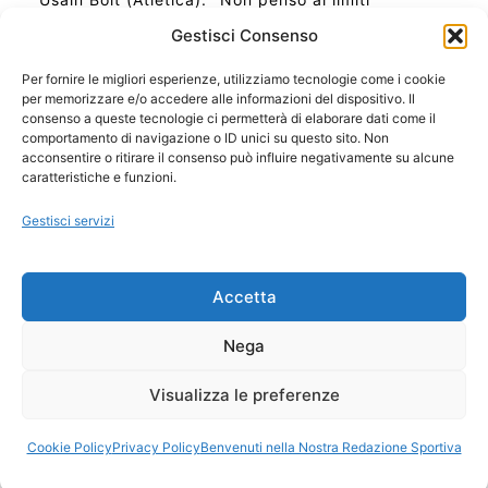
Gestisci Consenso
Per fornire le migliori esperienze, utilizziamo tecnologie come i cookie
per memorizzare e/o accedere alle informazioni del dispositivo. Il
Ora Esatta in Italia in questo momento
consenso a queste tecnologie ci permetterà di elaborare dati come il
Ti Senti Strano Ultimamente? Potrebbe Essere per
comportamento di navigazione o ID unici su questo sito. Non
la Risonanza di Schumann
acconsentire o ritirare il consenso può influire negativamente su alcune
Come Sapere Se Stai Ascendendo alla Quinta
caratteristiche e funzioni.
Dimensione
Gestisci servizi
Copyright 2026 NotiziePlus.com
Accetta
Edizioni Web4Star
Chi Siamo: Redazione
Nega
📰 Contenuto Umano Verificato
Privacy Coockie
-
Pubblicità
Visualizza le preferenze
Sitemap
-
Feed
Cookie Policy
Privacy Policy
Benvenuti nella Nostra Redazione Sportiva