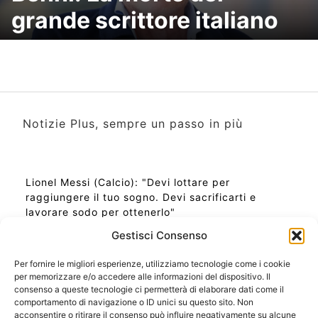
grande scrittore italiano
Notizie Plus, sempre un passo in più
Lionel Messi (Calcio): "Devi lottare per
raggiungere il tuo sogno. Devi sacrificarti e
lavorare sodo per ottenerlo"
Gestisci Consenso
Per fornire le migliori esperienze, utilizziamo tecnologie come i cookie
per memorizzare e/o accedere alle informazioni del dispositivo. Il
Ora Esatta in Italia in questo momento
consenso a queste tecnologie ci permetterà di elaborare dati come il
Ti Senti Strano Ultimamente? Potrebbe Essere per
comportamento di navigazione o ID unici su questo sito. Non
la Risonanza di Schumann
acconsentire o ritirare il consenso può influire negativamente su alcune