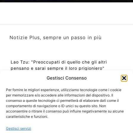
Notizie Plus, sempre un passo in più
Lao Tzu: "Preoccupati di quello che gli altri
pensano e sarai sempre il loro prigioniero"
Gestisci Consenso
Per fornire le migliori esperienze, utilizziamo tecnologie come i cookie
per memorizzare e/o accedere alle informazioni del dispositivo. Il
Ora Esatta in Italia in questo momento
consenso a queste tecnologie ci permetterà di elaborare dati come il
Ti Senti Strano Ultimamente? Potrebbe Essere per
comportamento di navigazione o ID unici su questo sito. Non
la Risonanza di Schumann
acconsentire o ritirare il consenso può influire negativamente su alcune
Come Sapere Se Stai Ascendendo alla Quinta
caratteristiche e funzioni.
Dimensione
Gestisci servizi