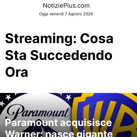
Skip
NotiziePlus.com
to
Oggi venerdì 7 Agosto 2026
content
Streaming: Cosa
Sta Succedendo
Ora
Paramount acquisisce
Warner: nasce gigante