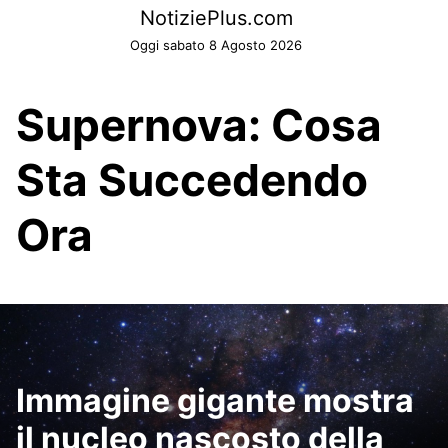
Skip
NotiziePlus.com
to
Oggi sabato 8 Agosto 2026
content
Supernova: Cosa
Sta Succedendo
Ora
Immagine gigante mostra
il nucleo nascosto della