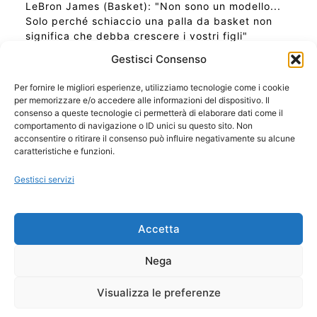
LeBron James (Basket): "Non sono un modello...
Solo perché schiaccio una palla da basket non
significa che debba crescere i vostri figli"
Gestisci Consenso
Per fornire le migliori esperienze, utilizziamo tecnologie come i cookie
per memorizzare e/o accedere alle informazioni del dispositivo. Il
Ora Esatta in Italia in questo momento
consenso a queste tecnologie ci permetterà di elaborare dati come il
Ti Senti Strano Ultimamente? Potrebbe Essere per
comportamento di navigazione o ID unici su questo sito. Non
la Risonanza di Schumann
acconsentire o ritirare il consenso può influire negativamente su alcune
Come Sapere Se Stai Ascendendo alla Quinta
caratteristiche e funzioni.
Dimensione
Gestisci servizi
Copyright 2026 NotiziePlus.com
Accetta
Edizioni Web4Star
Chi Siamo: Redazione
Nega
📰 Contenuto Umano Verificato
Privacy Coockie
-
Pubblicità
Visualizza le preferenze
Sitemap
-
Feed