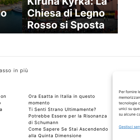
Kiruna Kyrka: La
do
Chiesa di Legno
Rosso si Sposta
asso in più
Per fornire 
Non
Ora Esatta in Italia in questo
Copyri
memorizzare 
o
momento
Edizio
tecnologie c
unici su que
ma
Ti Senti Strano Ultimamente?
Chi Si
su alcune ca
Potrebbe Essere per la Risonanza
📰 Con
di Schumann
Privac
Gestisci ser
Come Sapere Se Stai Ascendendo
Sitem
alla Quinta Dimensione