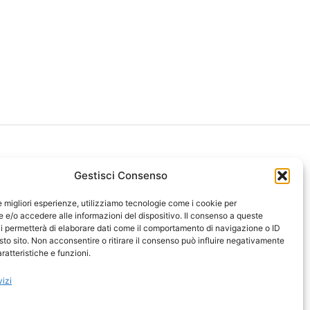
Gestisci Consenso
le migliori esperienze, utilizziamo tecnologie come i cookie per
ght 2026 NotiziePlus.com
e/o accedere alle informazioni del dispositivo. Il consenso a queste
ni Web4Star
i permetterà di elaborare dati come il comportamento di navigazione o ID
sto sito. Non acconsentire o ritirare il consenso può influire negativamente
amo: Redazione
ratteristiche e funzioni.
tenuto Umano Verificato
y Coockie
-
Pubblicità
vizi
ap
-
Feed