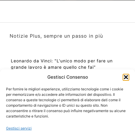
Notizie Plus, sempre un passo in più
Leonardo da Vinci: "L'unico modo per fare un
grande lavoro è amare quello che fai"
Gestisci Consenso
Per fornire le migliori esperienze, utilizziamo tecnologie come i cookie
per memorizzare e/o accedere alle informazioni del dispositivo. Il
Ora Esatta in Italia in questo momento
consenso a queste tecnologie ci permetterà di elaborare dati come il
Ti Senti Strano Ultimamente? Potrebbe Essere per
comportamento di navigazione o ID unici su questo sito. Non
la Risonanza di Schumann
acconsentire o ritirare il consenso può influire negativamente su alcune
Come Sapere Se Stai Ascendendo alla Quinta
caratteristiche e funzioni.
Dimensione
Gestisci servizi