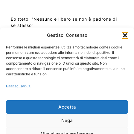
Epitteto: "Nessuno è libero se non è padrone di
se stesso"
Gestisci Consenso
Per fornire le migliori esperienze, utilizziamo tecnologie come i cookie
per memorizzare e/o accedere alle informazioni del dispositivo. Il
Ora Esatta in Italia in questo momento
consenso a queste tecnologie ci permetterà di elaborare dati come il
Ti Senti Strano Ultimamente? Potrebbe Essere per
comportamento di navigazione o ID unici su questo sito. Non
la Risonanza di Schumann
acconsentire o ritirare il consenso può influire negativamente su alcune
Come Sapere Se Stai Ascendendo alla Quinta
caratteristiche e funzioni.
Dimensione
Gestisci servizi
Copyright 2026 NotiziePlus.com
Accetta
Edizioni Web4Star
Chi Siamo: Redazione
Nega
📰 Contenuto Umano Verificato
Privacy Coockie
-
Pubblicità
Visualizza le preferenze