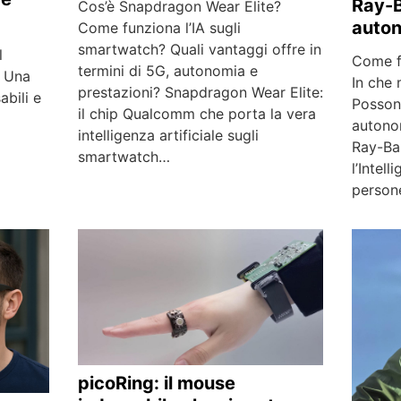
Ray-B
Cos’è Snapdragon Wear Elite?
auton
Come funziona l’IA sugli
smartwatch? Quali vantaggi offre in
l
Come f
termini di 5G, autonomia e
⚡ Una
In che 
prestazioni? Snapdragon Wear Elite:
abili e
Posson
il chip Qualcomm che porta la vera
autonom
intelligenza artificiale sugli
Ray-Ba
smartwatch…
l’Intell
persone
picoRing: il mouse