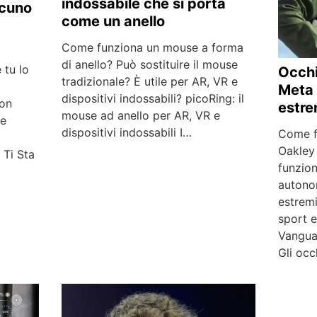
indossabile che si porta
lcuno
come un anello
Come funziona un mouse a forma
di anello? Può sostituire il mouse
 tu lo
Occhi
tradizionale? È utile per AR, VR e
Meta 
dispositivi indossabili? picoRing: il
con
estre
mouse ad anello per AR, VR e
me
dispositivi indossabili I…
Come f
a
Oakley
 Ti Sta
funzion
autono
estremi
sport 
Vangua
Gli occ