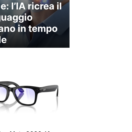
: l’IA ricrea il
guaggio
no in tempo
le