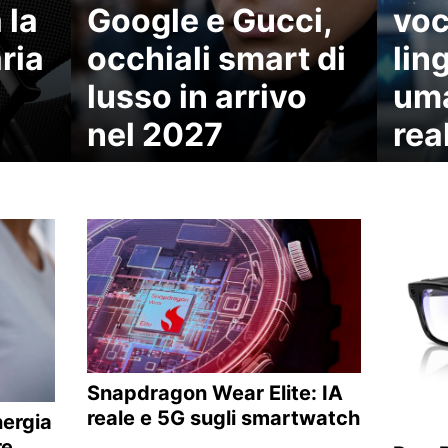
 la
Google e Gucci,
voce
aria
occhiali smart di
lin
lusso in arrivo
uma
nel 2027
rea
Snapdragon Wear Elite: IA
reale e 5G sugli smartwatch
nergia
re