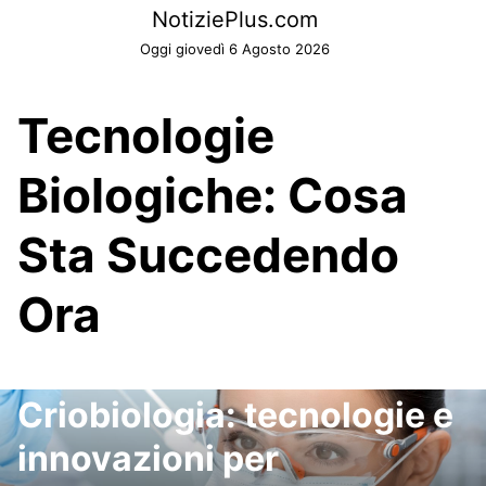
Skip
NotiziePlus.com
to
Oggi giovedì 6 Agosto 2026
content
Tecnologie
Biologiche: Cosa
Sta Succedendo
Ora
Criobiologia: tecnologie e
innovazioni per