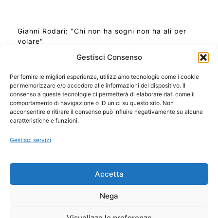
Gianni Rodari: "Chi non ha sogni non ha ali per
volare"
Gestisci Consenso
Per fornire le migliori esperienze, utilizziamo tecnologie come i cookie
per memorizzare e/o accedere alle informazioni del dispositivo. Il
Ora Esatta in Italia in questo momento
consenso a queste tecnologie ci permetterà di elaborare dati come il
Ti Senti Strano Ultimamente? Potrebbe Essere per
comportamento di navigazione o ID unici su questo sito. Non
la Risonanza di Schumann
acconsentire o ritirare il consenso può influire negativamente su alcune
Come Sapere Se Stai Ascendendo alla Quinta
caratteristiche e funzioni.
Dimensione
Gestisci servizi
Copyright 2026 NotiziePlus.com
Accetta
Edizioni Web4Star
Chi Siamo: Redazione
Nega
📰 Contenuto Umano Verificato
Privacy Coockie
-
Pubblicità
Visualizza le preferenze