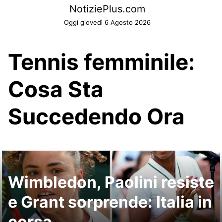
Skip
NotiziePlus.com
to
Oggi giovedì 6 Agosto 2026
content
Tennis femminile:
Cosa Sta
Succedendo Ora
Wimbledon, Paolini resiste
e Grant sorprende: Italia in
corsa