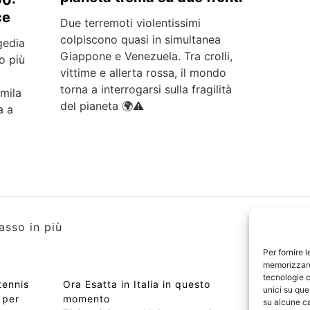
ce
Due terremoti violentissimi
colpiscono quasi in simultanea
gedia
Giappone e Venezuela. Tra crolli,
o più
vittime e allerta rossa, il mondo
torna a interrogarsi sulla fragilità
0mila
del pianeta 🌍⚠️
a a
asso in più
Per fornire 
memorizzare 
tecnologie c
tennis
Ora Esatta in Italia in questo
Copyri
unici su que
 per
momento
Edizio
su alcune ca