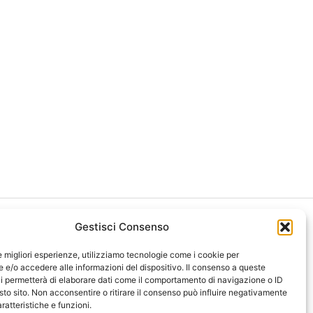
Gestisci Consenso
le migliori esperienze, utilizziamo tecnologie come i cookie per
e/o accedere alle informazioni del dispositivo. Il consenso a queste
i permetterà di elaborare dati come il comportamento di navigazione o ID
ght 2026 NotiziePlus.com
sto sito. Non acconsentire o ritirare il consenso può influire negativamente
ni Web4Star
ratteristiche e funzioni.