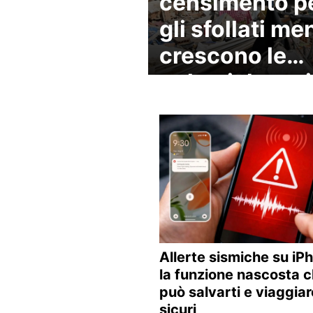
censimento p
gli sfollati me
crescono le
polemiche sui
soccorsi
Allerte sismiche su iP
la funzione nascosta 
può salvarti e viaggiar
sicuri