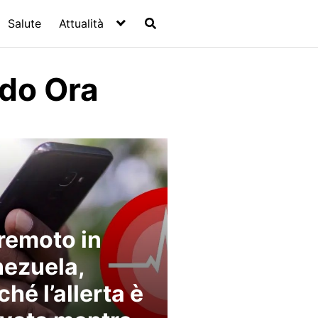
Salute
Attualità
do Ora
remoto in
ezuela,
ché l’allerta è