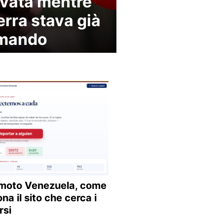
ivata mentre
terra stava già
emando
moto Venezuela, come
na il sito che cerca i
rsi