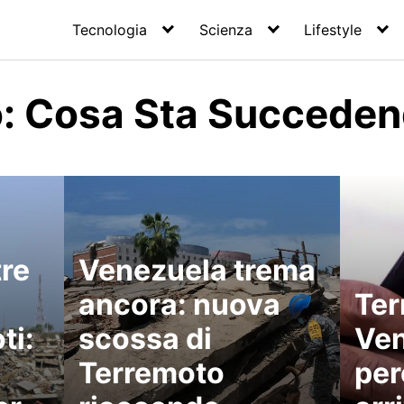
Tecnologia
Scienza
Lifestyle
: Cosa Sta Succeden
tre
Venezuela trema
ancora: nuova
Ter
ti:
scossa di
Ven
Terremoto
per