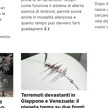
Dopo i
come funziona il sistema di allerta
 un
nasce u
sismica di Android, perché suona
 le
cercare
anche in modalità silenziosa e
e
rete di
quanto tempo può davvero farti
vuoto l
guadagnare ⏳📱
remoto
Terremoti devastanti in
Giappone e Venezuela: il
l
pianeta trema su due fronti
00: