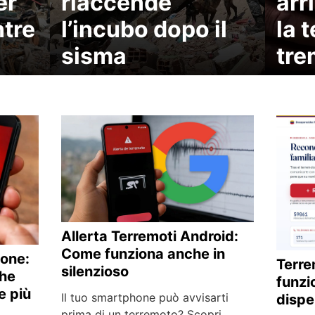
er
riaccende
arr
ntre
l’incubo dopo il
la 
sisma
tr
Allerta Terremoti Android:
Come funziona anche in
hone:
Terre
silenzioso
che
funzio
e più
Il tuo smartphone può avvisarti
dispe
prima di un terremoto? Scopri