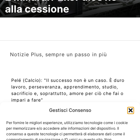
alla cessione
Notizie Plus, sempre un passo in più
Pelé (Calcio): "Il successo non è un caso. È duro
lavoro, perseveranza, apprendimento, studio,
sacrificio e, soprattutto, amore per ciò che fai o
impari a fare"
Gestisci Consenso
Per fornire le migliori esperienze, utilizziamo tecnologie come i cookie
per memorizzare e/o accedere alle informazioni del dispositivo. Il
Ora Esatta in Italia in questo momento
consenso a queste tecnologie ci permetterà di elaborare dati come il
Ti Senti Strano Ultimamente? Potrebbe Essere per
comportamento di navigazione o ID unici su questo sito. Non