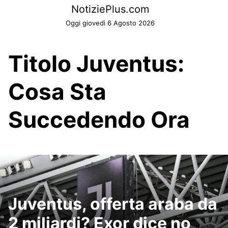
Skip
NotiziePlus.com
to
Oggi giovedì 6 Agosto 2026
content
Titolo Juventus:
Cosa Sta
Succedendo Ora
Juventus, offerta araba da
2 miliardi? Exor dice no