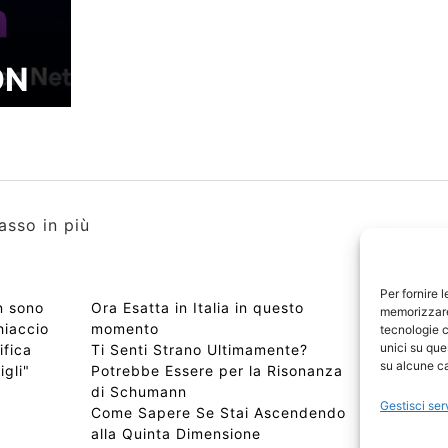
ON
asso in più
Per fornire 
n sono
Ora Esatta in Italia in questo
Copyri
memorizzare 
hiaccio
momento
Edizio
tecnologie c
unici su que
ifica
Ti Senti Strano Ultimamente?
Chi Si
su alcune ca
igli"
Potrebbe Essere per la Risonanza
📰 Con
di Schumann
Privac
Gestisci ser
Come Sapere Se Stai Ascendendo
Sitem
alla Quinta Dimensione