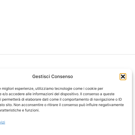
Gestisci Consenso
le migliori esperienze, utilizziamo tecnologie come i cookie per
ght 2026 NotiziePlus.com
e/o accedere alle informazioni del dispositivo. Il consenso a queste
ni Web4Star
i permetterà di elaborare dati come il comportamento di navigazione o ID
sto sito. Non acconsentire o ritirare il consenso può influire negativamente
amo: Redazione
ratteristiche e funzioni.
tenuto Umano Verificato
y Coockie
-
Pubblicità
vizi
ap
-
Feed