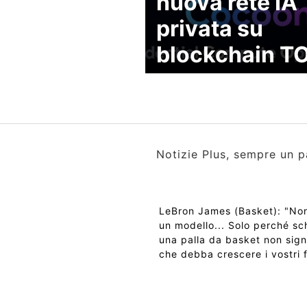
nuova rete IA
privata su
blockchain T
Notizie Plus, sempre un p
LeBron James (Basket): "No
un modello... Solo perché sc
una palla da basket non sign
che debba crescere i vostri f