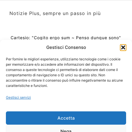
Notizie Plus, sempre un passo in più
Cartesio: "Cogito ergo sum ~ Penso dunque sono"
Gestisci Consenso
Per fornire le migliori esperienze, utilizziamo tecnologie come i cookie
per memorizzare e/o accedere alle informazioni del dispositivo. Il
Ora Esatta in Italia in questo momento
consenso a queste tecnologie ci permetterà di elaborare dati come il
Ti Senti Strano Ultimamente? Potrebbe Essere per
comportamento di navigazione o ID unici su questo sito. Non
la Risonanza di Schumann
acconsentire o ritirare il consenso può influire negativamente su alcune
Come Sapere Se Stai Ascendendo alla Quinta
caratteristiche e funzioni.
Dimensione
Gestisci servizi
Copyright 2026 NotiziePlus.com
Accetta
Edizioni Web4Star
Chi Siamo: Redazione
Nega