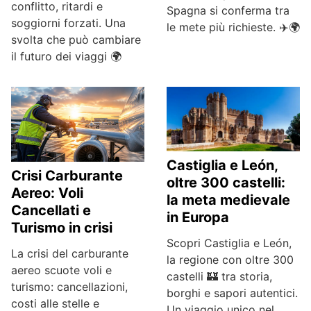
conflitto, ritardi e
Spagna si conferma tra
soggiorni forzati. Una
le mete più richieste. ✈️🌍
svolta che può cambiare
il futuro dei viaggi 🌍
Castiglia e León,
Crisi Carburante
oltre 300 castelli:
Aereo: Voli
la meta medievale
Cancellati e
in Europa
Turismo in crisi
Scopri Castiglia e León,
La crisi del carburante
la regione con oltre 300
aereo scuote voli e
castelli 🏰 tra storia,
turismo: cancellazioni,
borghi e sapori autentici.
costi alle stelle e
Un viaggio unico nel