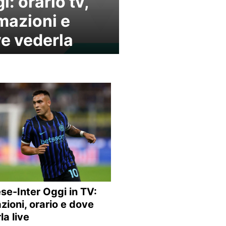
i: orario tv,
mazioni e
e vederla
se-Inter Oggi in TV:
zioni, orario e dove
la live