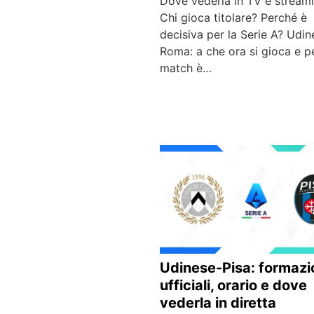
Dove vederla in TV e stream
Chi gioca titolare? Perché è
decisiva per la Serie A? Udin
Roma: a che ora si gioca e pe
match è…
Udinese-Pisa: formazi
ufficiali, orario e dove
vederla in diretta