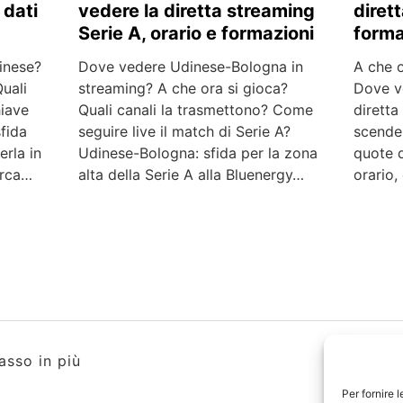
 dati
vedere la diretta streaming
diret
Serie A, orario e formazioni
forma
inese?
Dove vedere Udinese-Bologna in
A che 
uali
streaming? A che ora si gioca?
Dove v
hiave
Quali canali la trasmettono? Come
diretta
fida
seguire live il match di Serie A?
scende
erla in
Udinese-Bologna: sfida per la zona
quote 
erca…
alta della Serie A alla Bluenergy…
orario,
asso in più
Per fornire 