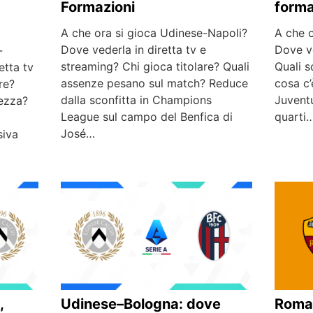
Formazioni
forma
A che ora si gioca Udinese-Napoli?
A che 
Dove vederla in diretta tv e
Dove v
-
streaming? Chi gioca titolare? Quali
Quali s
etta tv
assenze pesano sul match? Reduce
cosa c’
re?
dalla sconfitta in Champions
Juventu
vezza?
League sul campo del Benfica di
quarti
José…
siva
,
Udinese–Bologna: dove
Roma-