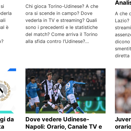
Anali
si
Chi gioca Torino-Udinese? A che
derla
ora si scende in campo? Dove
A che o
ali
vederla in TV e streaming? Quali
Lazio? 
al è
sono i precedenti e le statistiche
streami
del match? Come arriva il Torino
assenz
o?
alla sfida contro l’Udinese?…
dicono 
smenti
dirett
Dove vedere Udinese-
gi da
Juven
Napoli: Orario, Canale TV e
ta
orari