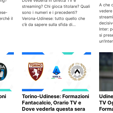
ing?
Dove vederla in diretta TV e
A che o
streaming? Chi gioca titolare? Quali
vedere 
ese-
sono i numeri e i precedenti?
stream
rché il
Verona-Udinese: tutto quello che
decisiv
c’è da sapere sulla sfida di…
Inter: 
si pres
un’Inte
oni
Torino-Udinese: Formazioni
Udine
Fantacalcio, Orario TV e
TV Og
Dove vederla questa sera
Forma