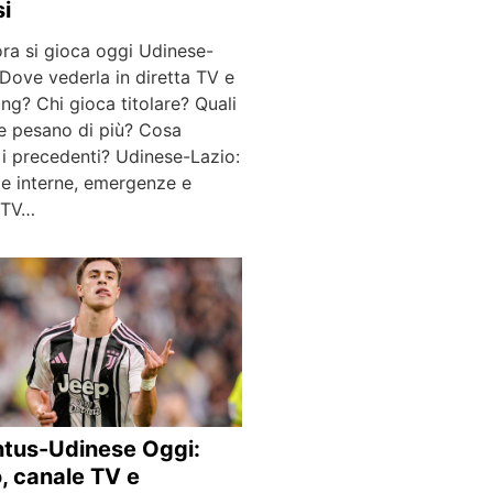
si
ra si gioca oggi Udinese-
Dove vederla in diretta TV e
ng? Chi gioca titolare? Quali
e pesano di più? Cosa
i precedenti? Udinese-Lazio:
te interne, emergenze e
a TV…
tus-Udinese Oggi:
o, canale TV e