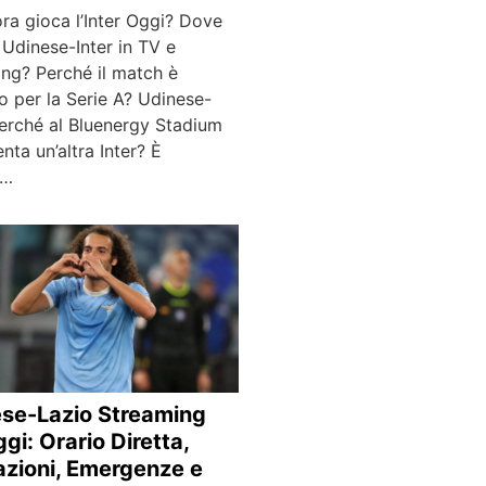
ra gioca l’Inter Oggi? Dove
Udinese-Inter in TV e
ing? Perché il match è
o per la Serie A? Udinese-
perché al Bluenergy Stadium
enta un’altra Inter? È
r…
se-Lazio Streaming
gi: Orario Diretta,
zioni, Emergenze e