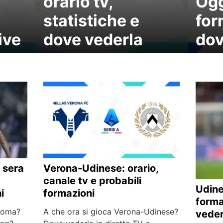
orario tv,
Ogg
statistiche e
for
ive
dove vederla
dov
 sera
Verona-Udinese: orario,
canale tv e probabili
Udine
i
formazioni
forma
-Roma?
A che ora si gioca Verona-Udinese?
veder