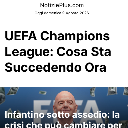
Skip
NotiziePlus.com
to
Oggi domenica 9 Agosto 2026
content
UEFA Champions
League: Cosa Sta
Succedendo Ora
Infantino sotto assedio: la
crisi che può cambiare per