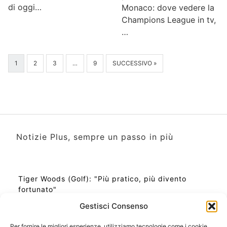
di oggi…
Monaco: dove vedere la
Champions League in tv,
…
1
2
3
…
9
SUCCESSIVO »
Notizie Plus, sempre un passo in più
Tiger Woods (Golf): "Più pratico, più divento
fortunato"
Gestisci Consenso
Per fornire le migliori esperienze, utilizziamo tecnologie come i cookie