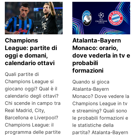
Champions
Atalanta-Bayern
League: partite di
Monaco: orario,
oggi e domani,
dove vederla in tv e
calendario ottavi
probabili
formazioni
Quali partite di
Champions League si
Quando si gioca
giocano oggi? Qual è il
Atalanta-Bayern
calendario degli ottavi?
Monaco? Dove vedere la
Chi scende in campo tra
Champions League in tv
Real Madrid, City,
e streaming? Quali sono
Barcellona e Liverpool?
le probabili formazioni e
Champions League: il
le statistiche della
programma delle partite
partita? Atalanta-Bayern