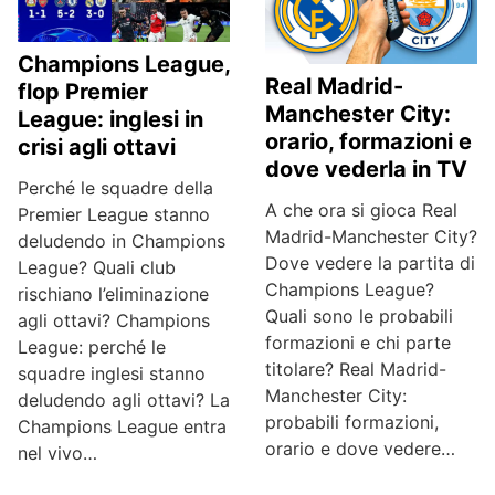
Champions League,
Real Madrid-
flop Premier
Manchester City:
League: inglesi in
orario, formazioni e
crisi agli ottavi
dove vederla in TV
Perché le squadre della
A che ora si gioca Real
Premier League stanno
Madrid-Manchester City?
deludendo in Champions
Dove vedere la partita di
League? Quali club
Champions League?
rischiano l’eliminazione
Quali sono le probabili
agli ottavi? Champions
formazioni e chi parte
League: perché le
titolare? Real Madrid-
squadre inglesi stanno
Manchester City:
deludendo agli ottavi? La
probabili formazioni,
Champions League entra
orario e dove vedere…
nel vivo…