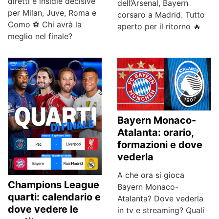
diretti e insidie decisive
dell’Arsenal, Bayern
per Milan, Juve, Roma e
corsaro a Madrid. Tutto
Como ⚽ Chi avrà la
aperto per il ritorno 🔥
meglio nel finale?
Bayern Monaco-
Atalanta: orario,
formazioni e dove
vederla
A che ora si gioca
Champions League
Bayern Monaco-
quarti: calendario e
Atalanta? Dove vederla
dove vedere le
in tv e streaming? Quali