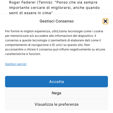
Roger Federer (Tennis): "Penso che sia sempre
importante cercare di migliorarsi, anche quando
senti di essere in cima"
Gestisci Consenso
Per fornire le migliori esperienze, utilizziamo tecnologie come i cookie
per memorizzare e/o accedere alle informazioni del dispositivo. Il
Ora Esatta in Italia in questo momento
consenso a queste tecnologie ci permetterà di elaborare dati come il
Ti Senti Strano Ultimamente? Potrebbe Essere per
comportamento di navigazione o ID unici su questo sito. Non
la Risonanza di Schumann
acconsentire o ritirare il consenso può influire negativamente su alcune
Come Sapere Se Stai Ascendendo alla Quinta
caratteristiche e funzioni.
Dimensione
Gestisci servizi
Copyright 2026 NotiziePlus.com
Accetta
Edizioni Web4Star
Chi Siamo: Redazione
Nega
📰 Contenuto Umano Verificato
Privacy Coockie
-
Pubblicità
Visualizza le preferenze
Sitemap
-
Feed