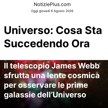
Skip
NotiziePlus.com
to
Oggi giovedì 6 Agosto 2026
content
Universo: Cosa Sta
Succedendo Ora
Il telescopio James Webb
sfrutta una lente cosmica
per osservare le prime
galassie dell’Universo